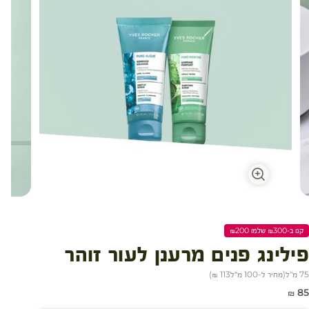
עגלת קניות
קנו ב-₪300 שלמו ₪200
פילינג פנים מרענן לעור זוהר
75 מ"ל
(
מחיר ל-100 מ״ל
113 ₪
)
חיר מבצע
85 ₪