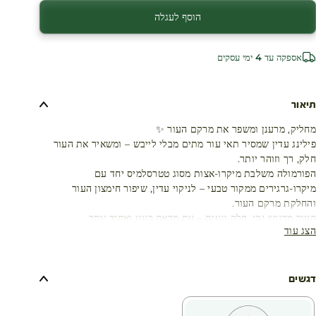
הוסף לעגלה
אספקה עד 4 ימי עסקים
תיאור
מחליק, מרענן ומשפר את מרקם העור ✨
פילינג עדין שמסיר תאי עור מתים מבלי לייבש – ומשאיר את העור
חלק, רך וזוהר יותר.
הפורמולה משלבת מיקרו-אצות מסוג טטרסלמיס יחד עם
מיקרו-גרגירים ממקור טבעי – לניקוי עדין, שיפור חימצון העור
והחלקת מרקם העור.
העור מרגיש נקי, חלק ונעים – עם מראה רענן ואחיד יותר.
הצג עוד
✔️ יתרונות:
✅ מסיר תאי עור מתים בעדינות
✅ משפר ומחליק את מרקם העור
✅ מנקה מבלי לייבש
דגשים
✅ מסייע בניקוי נקבוביות
✅ מתאים לכל סוגי העור