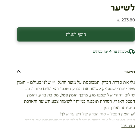
לשיער
חיר מבצע
233.80 ₪
עגלת קניות
הוסף לעגלה
אספקה עד 4 ימי עסקים
תיאור
גלי את סדרת הברק, המבוססת על מוצר הדגל #1 שלנו בעולם – חומץ
פטל ייחודי שמעניק לשיער את הברק הטבעי והמרשים ביותר. עם
שילוב ייחודי של שמפו מגן, מרכך חומץ פטל, מסיכת ברק, וחומץ
הפטל האגדי, הסדרה תוכננה במיוחד לשימור צבע השיער והארכת
חיוניותו לאורך זמן.
✔️ חומץ הפטל – סוד הברק של השיער שלך!
חומץ הפטל של איב רושה מנטרל חלקיקים שמעמעמים את הברק,
הצג עוד
ובכך מחדיר חיים לשיערך ומחזיר לו את הזוהר, גם אחרי חפיפות
רבות וחשיפה לנזקים סביבתיים.