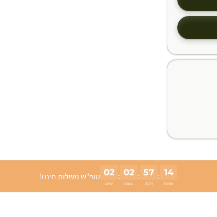
02
02
57
14
:
:
:
סופ"ש משלוח חינם!
שניות
דקות
שעות
ימים