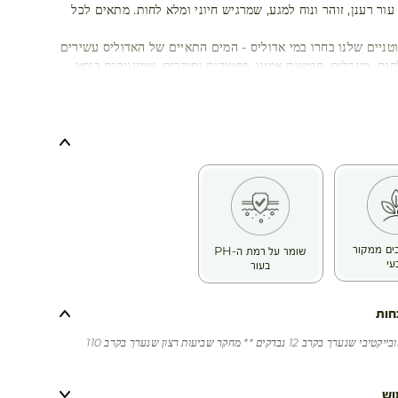
ור רענן, זוהר ונוח למגע, שמרגיש חיוני ומלא לחות. מתאים לכל
טניים שלנו בחרו במי אדוליס - המים התאיים של האדוליס עשירים
ות, מינרלים, חומצות אמינו, פפטידים וסוכרים, שמעניקים בוסט
דית ומתמשכת לעור.
כיבים ממקור
שומר על רמת ה-PH
עי
בעור
חות
* מחקר קליני אובייקטיבי שנערך בקרב 12 נבדקים ** מחקר שביעות רצון שנערך בקרב 110
וש