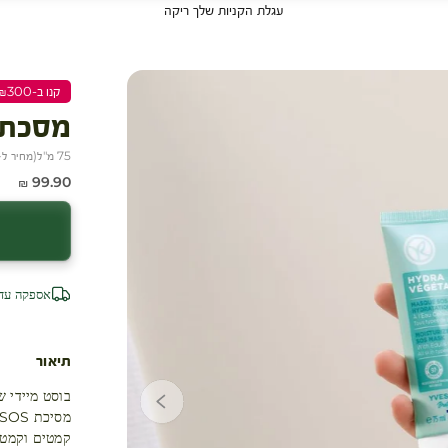
עגלת הקניות שלך ריקה
קנו ב-₪300 שלמו ₪200
מסכת לח
75 מ"ל
(
מחיר ל-100 מ״
מחיר מבצע
99.90 ₪
אספקה עד 4 ימי עסק
תיאור
בוסט מיידי ש
קמטים וקמטו