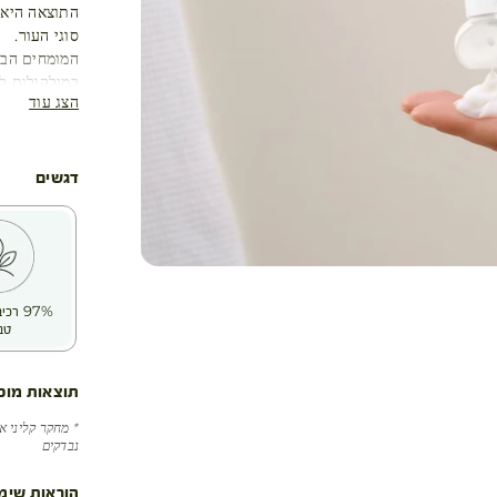
התוצאה היא ע
סוגי העור.
המומחים הבו
במולקולות לח
הצג עוד
של לחות מיי
דגשים
97% ר
טב
תוצאות מוכ
נבדקים
הוראות שימ