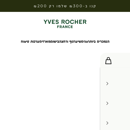
קנו ב-₪300 שלמו רק ₪200
Yves Rocher Israel
הנמכרים ביותר
פנים
שיער
גוף ורחצה
בישום
מארזים
ערכות טיפוח