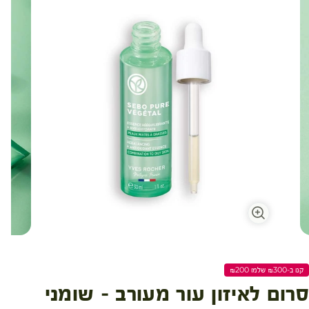
עגלת קניות
קנו ב-₪300 שלמו ₪200
סרום לאיזון עור מעורב - שומני