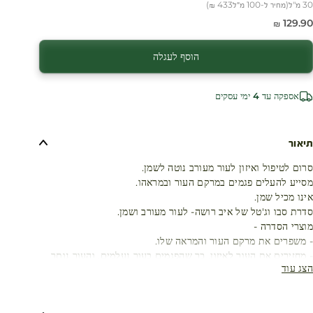
30 מ"ל
(
מחיר ל-100 מ״ל
433 ₪
)
חיר מבצע
129.90 ₪
הוסף לעגלה
אספקה עד 4 ימי עסקים
תיאור
סרום לטיפול ואיזון לעור מעורב נוטה לשמן.
מסייע להעלים פגמים במרקם העור ובמראהו.
אינו מכיל שמן.
סדרת סבו וג'טל של איב רושה- לעור מעורב ושמן.
מוצרי הסדרה -
- משפרים את מרקם העור והמראה שלו.
- מחזירים את העור לאיזון, כך שהפגמים בעור נעלמים, והעור נותר
הצג עוד
רך ונעים.
- מכילים רכיבים פעילים אשר פועלים על מנת לנטרל את הפגמים
השונים.