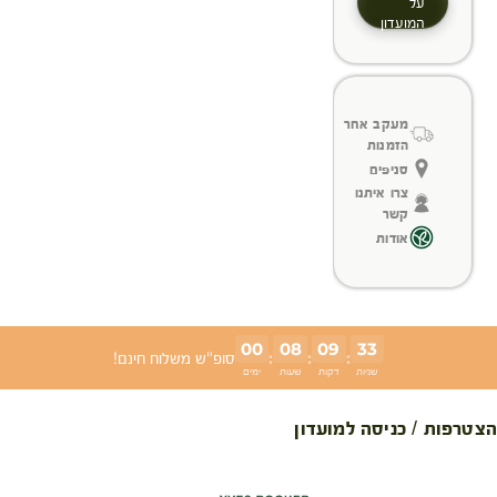
על
המועדון
מעקב אחר
הזמנות
סניפים
צרו איתנו
קשר
אודות
00
08
09
32
:
:
:
סופ"ש משלוח חינם!
שניות
דקות
שעות
ימים
הצטרפות / כניסה למועדון