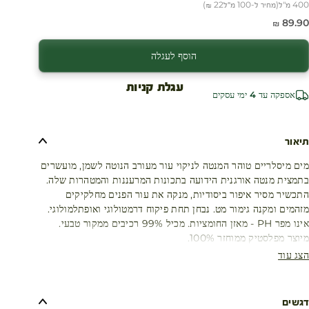
400 מ"ל
(
מחיר ל-100 מ״ל
22 ₪
)
חיר מבצע
89.90 ₪
הוסף לעגלה
עגלת קניות
אספקה עד 4 ימי עסקים
תיאור
מים מיסלריים טוהר המנטה לניקוי עור מעורב הנוטה לשמן, מועשרים
בתמצית מנטה אורגנית הידועה בתכונות המרעננות והמטהרות שלה.
התכשיר מסיר איפור ביסודיות, מנקה את עור הפנים מחלקיקים
מזהמים ומקנה גימור מט. נבחן תחת פיקוח דרמטולוגי ואופתלמולוגי.
אינו מפר PH - מאזן החומציות. מכיל 99% רכיבים ממקור טבעי.
מיוצר מפלסטיק ממוחזר 100%.
הצג עוד
דגשים