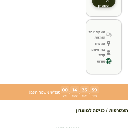
על
המועדון
מעקב אחר
הזמנות
סניפים
צרו איתנו
קשר
אודות
00
14
33
59
:
:
:
סופ"ש משלוח חינם!
שניות
דקות
שעות
ימים
הצטרפות / כניסה למועדון