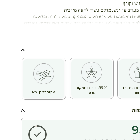
יש וקורן!
מעורב עד יבש, מרקם עשיר להזנה מירבית
נית המבוססת על מי אדוליס המעניקה פעולת לחות משולשת -
אגירת מים ולחות בלב העור (2), פיזור הלחות בכל שכבות האפידרמיס, והגבלת
 מהעור
 לחות מתמשכת וקבלת עור מוזן, חי וקורן!
ת ומאושרת מחקרית:
נת הניתנים
89% רכיבים ממקור
מקור בר קיימא
זור
טבעי
חות
9