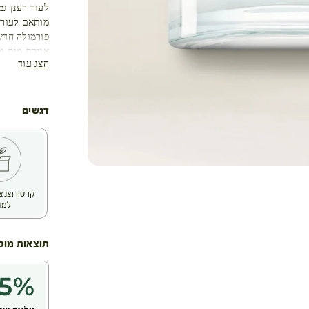
לעור רענן גמ
מותאם לעור 
פורמולה חדש
הצג עוד
אידוי הלחות
ליצירת פעולת
יעילות מוכח
+95% לחות מיידית בעור (3)
דגשים
+23% לחות ל-48 שעות לאחר המריחה (3)
95% מהנבדקים טענו שהעור שלהם נינוח מיידית (4)
92% מהנבדקים טענו שהעור שלהם מוזן באופן מיידי (4)
(1) מחקר קליני, 18 מקרים, לאחר שבועיים של יישום פעמיים ביום
(2) בדיקות חוץ גופיות
קרטון וצנצ
(3) מחקר קליני אובייקטיבי באמצעות קורנומטריה שבוצע על 18 נבדקים
למח
(4) מחקר צרכנים שנערך על 103 נבדקים
תוצאות מוכ
5
%