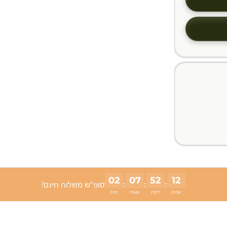
02
07
52
11
:
:
:
סופ"ש משלוח חינם!
שניות
דקות
שעות
ימים