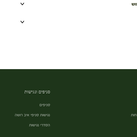
וש
סניפים ונגישות
סניפים
חות
נגישות סניפי איב רושה
הסדרי נגישות