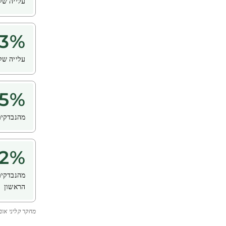
עלייה ש
3
%
עלייה ש
5
%
מהנבדקים
2
%
מהנבדקים
הראשון
מחקר קליני אובייקט