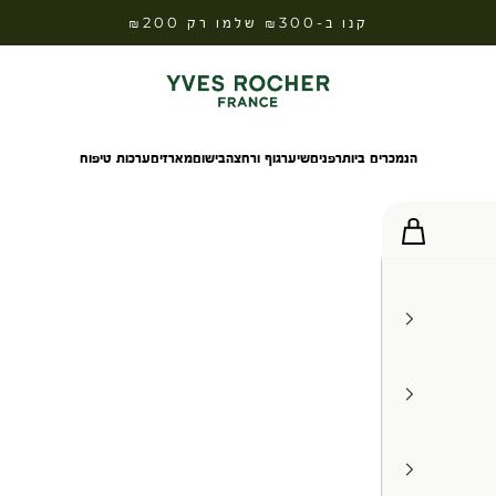
קנו ב-₪300 שלמו רק ₪200
Yves Rocher Israel
הנמכרים ביותר
פנים
שיער
גוף ורחצה
בישום
מארזים
ערכות טיפוח