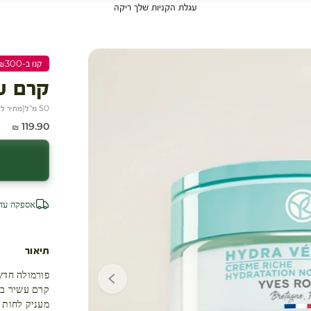
עגלת הקניות שלך ריקה
קנו ב-₪300 שלמו ₪200
עגלת קניות
קרם עש
50 מ"ל
(
מחיר ל-100 מ״
מחיר מבצע
119.90 ₪
אספקה עד 4 ימי עסק
תיאור
פורמולה חדש
קרם עשיר במיו
מעניק לחות א