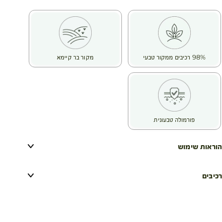
98% רכיבים ממקור טבעי
מקור בר קיימא
פורמולה טבעונית
הוראות שימוש
רכיבים