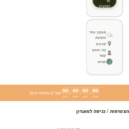
על
המועדון
מעקב אחר
הזמנות
סניפים
צרו איתנו
קשר
אודות
00
00
00
00
:
:
:
סופ"ש משלוח חינם!
שניות
דקות
שעות
ימים
הצטרפות / כניסה למועדון