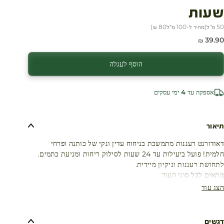
שעות
50 מ"ל
(
מחיר ל-100 מ״ל
80 ₪
)
חיר מבצע
39.90 ₪
הוסף לעגלה
אספקה עד 4 ימי עסקים
תיאור
דאודורנט רעננות מתמשכת בניחוח עדין ונקי של כותנה ופרחי
חלמית! פועל ביעילות עד 24 שעות לסילוק ריחות ומניעת כתמים.
לתחושת רעננות וניקיון מיידית.
מתאים לכל סוגי העור
הצג עוד
דגשים