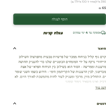
390 מ"ל
(
מחיר ל-100 מ״ל
17 ₪
)
חיר מבצע
65 ₪
הוסף לעגלה
עגלת קניות
אספקה עד 4 ימי עסקים
תיאור
קרם גוף קליל בניחוח ממכר של פרשיות טבעית מתפרצת! השילוב
הייחודי נרקח על ידי המומחים הבוטניים שלנו כדי להעניק תחושה
מרעננת וממריצה - הסוד הוא בשילוב בין הניחוח הפראי של אצה
מבריטני, לבין הרעננות של הקריתמון הימי - הידוע בשמו השני שומר
ים. התחליב מזין, מרכך ומעניק לעור לחות מתמשכת לאורך היום. לא
דביק ואינו משאיר גימור שומני
הצג עוד
דגשים