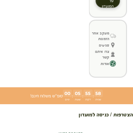
על
המועדון
מעקב אחר
הזמנות
סניפים
צרו איתנו
קשר
אודות
00
05
55
58
:
:
:
סופ"ש משלוח חינם!
שניות
דקות
שעות
ימים
הצטרפות / כניסה למועדון