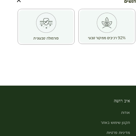
✔️ שימור לחות: מסייע להפחית איבוד מים מהעור, שומר על רמות
דגשים
הלחות ומגן מפני יובש.
תוצאות מוכחות:
✨ מיידית:
העור מרגיש גמיש, נעים ומוזן לעומק -
95% מהמשתמשות דיווחו שהעור מרגיש מוזן לעומק
92% רכיבים ממקור טבעי
פורמולה טבעונית
✨ לאחר 28 ימים:
תחושת המתיחה נעלמת, והעור הופך לרך, נוח ומלטף – עם ניחוח
עדין שמשדרג את חוויית הטיפוח -
90% מהמשתמשות דיווחו שהעור מוגן מפני יובש ומשוקם
רכיב פעיל צמחי: חמאת שיאה
חמאת השיאה נבחרה בזכות תכונותיה המזינות והמחדשות. היא
מרגיעה עור יבש מאוד ומעניקה לו נוחות מיידית. חמאת השיאה
מופקת באופן אורגני, בסחר הוגן ובתהליך בר-קיימא במערב אפריקה.
בואי להעניק לעורך הזנה שמגיעה לו – לתחושת רכות ונוחות
מושלמת לאורך כל היום!
איב רושה
אודות
תקנון שימוש באתר
מדיניות פרטיות