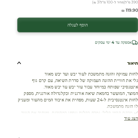
390 מ"ל
(
מחיר ל-100 מ״ל
31 ₪
)
חיר מבצע
119.90 ₪
הוסף לעגלה
אספקה עד 4 ימי עסקים
תיאור
לחות עמוקה והזנה מתמשכת לעור יבש ועד יבש מאוד
גלי את חוויית ההזנה העמוקה של סדרת השיאה, עם קרם גוף
אינטנסיבי שפותח במיוחד עבור עור יבש עד יבש מאוד.
המוצר, המועשר בחמאת שיאה אורגנית ובקלנדולה אורגנית, מספק
לחות אינטנסיבית ל-24 שעות, מפחית את איבוד המים מהעור ומעניק
לו הזנה מתמשכת.
✔️ מרקם קרמי קליל: נמרח בקלות ונספג במהירות, ומותיר את העור
הצג עוד
רך ונעים למגע.
✔️ הזנה אינטנסיבית: חמאת השיאה מעשירה ומחדשת, בזמן
שהקלנדולה מרגיעה ומעניקה תחושת נוחות מיידית.