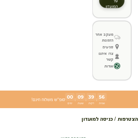
על
המועדון
מעקב אחר
הזמנות
סניפים
צרו איתנו
קשר
אודות
00
09
39
56
:
:
:
סופ"ש משלוח חינם!
שניות
דקות
שעות
ימים
הצטרפות / כניסה למועדון