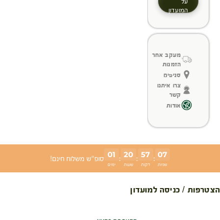
על
המועדון
מעקב אחר
הזמנות
סניפים
צרו איתנו
קשר
אודות
01
20
57
07
:
:
:
סופ"ש משלוח חינם!
שניות
דקות
שעות
ימים
הצטרפות / כניסה למועדון