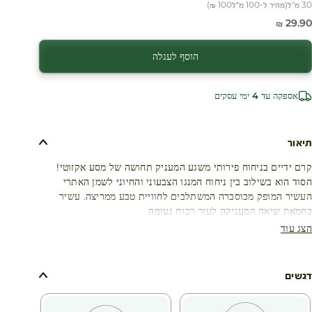
30 מ"ל
(
מחיר ל-100 מ״ל
100 ₪
)
חיר מבצע
29.90 ₪
הוסף לעגלה
עגלת קניות
אספקה עד 4 ימי עסקים
תיאור
קרם ידיים בניחוח פירותי משגע המעניק תחושה של מסע אקזוטי!
הסוד הוא בשילוב בין ניחוח המנגו הצבעוני והחיוני לשמן האתרי
העשיר המופק מכוסברה המשתלבים לחוויית טבע ממריצה. עשיר
בחמאת שיאה המעניקה לעור רכות נעימה
הצג עוד
דגשים