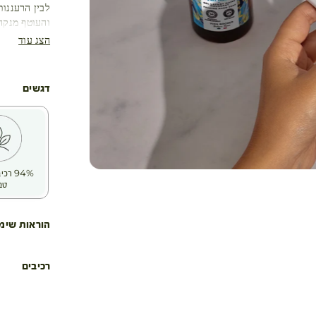
לבין הרעננות
והעוטף מנקה
הצג עוד
דגשים
94% ר
טב
הוראות שימ
רכיבים