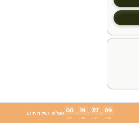
00
19
37
08
:
:
:
סופ"ש משלוח חינם!
שניות
דקות
שעות
ימים