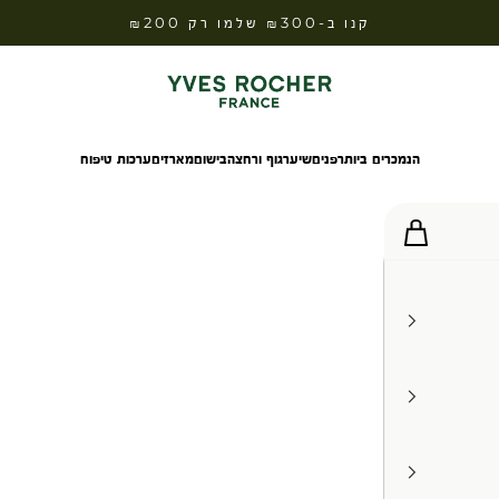
קנו ב-₪300 שלמו רק ₪200
Yves Rocher Israel
הנמכרים ביותר
פנים
שיער
גוף ורחצה
בישום
מארזים
ערכות טיפוח