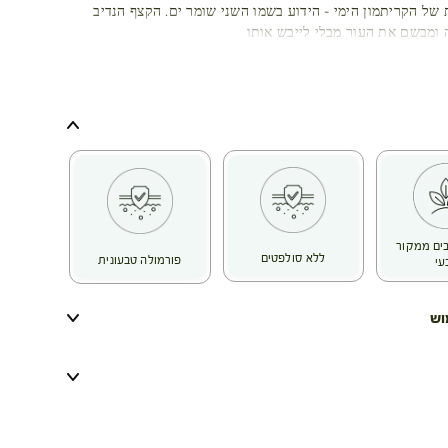
 של הקריתמון הימי - הידוע בשמו השני שומר ים. הקצף הנדיב
 ומבשם את העור מבלי לייבש אותו
כיבים ממקור
ללא סולפטים
פורמולה טבעונית
עי
וש