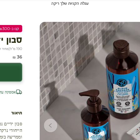
עגלת הקניות שלך ריקה
קנו ב-₪300 שלמו ₪200
סבון י
190 מ"ל
(
מחיר ל-100 
מחיר מבצע
36 ₪
אספקה עד 4 ימי עסק
תיאור
סבון ידיים 
הייחודי נרקח
וממריצה בזמן