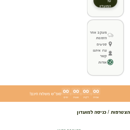
על
המועדון
מעקב אחר
הזמנות
סניפים
צרו איתנו
קשר
אודות
00
00
00
00
:
:
:
סופ"ש משלוח חינם!
שניות
דקות
שעות
ימים
הצטרפות / כניסה למועדון