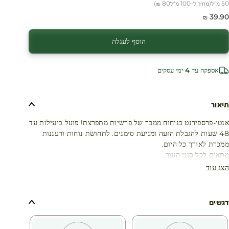
50 מ"ל
(
מחיר ל-100 מ״ל
80 ₪
)
חיר מבצע
39.90 ₪
הוסף לעגלה
אספקה עד 4 ימי עסקים
תיאור
אנטי-פרספירנט בניחוח ממכר של פרשיות מתפרצת! פועל ביעילות עד
48 שעות להגבלת הזעה ומניעת סימנים. לתחושת נוחות ורעננות
ממכרת לאורך כל היום.
מתאים לכל סוגי העור
הצג עוד
דגשים