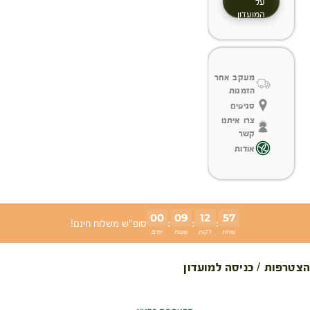
על
המועדון
מעקב אחר
הזמנות
סניפים
צרו איתנו
קשר
אודות
00
09
12
56
:
:
:
סופ"ש משלוח חינם!
שניות
דקות
שעות
ימים
הצטרפות / כניסה למועדון