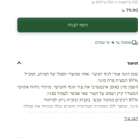
100 מ"ל
(
מחיר ל-100 מ״ל
80 ₪
)
חיר מבצע
79.90 ₪
הוסף לעגלה
אספקה עד 4 ימי עסקים
תיאור
שמן הזנה אגדי לגוף ושיער -אחד ממוצרי הסמל של המותג, המכיל
97% תמצית פרח מונוי.
השמן מזין באופן אינטנסיבי את עור הגוף והשיער. מותיר ניחוח אקזוטי
המעורר קיץ ושמש על העור שאי אפשר לעמוד בפניו.
97% רכיבים ממקור טבעי. בקבוק זכוכית ניתן למיחזור.
מונוי, שהפך ללב המסורת הטהיטית והאיים שלה ומהווה את סמלה
של פולינזיה הצרפתית, שימש את ילידי טהיטי במשך אלפי שנים
הצג עוד
בטיפוח השיער והעור עם אפקט ריכוך העור וההזנה שלו.
שמן מונוי מיוצר על ידי חליטת שמן קוקוס עם פרחי טיארה.
מתקשה לפעמים? שמן ההזנה המסורתי שמן מונוי מתעבה באופן