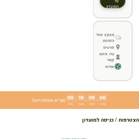
על
המועדון
מעקב אחר
הזמנות
סניפים
צרו איתנו
קשר
אודות
00
19
09
06
:
:
:
סופ"ש משלוח חינם!
שניות
דקות
שעות
ימים
הצטרפות / כניסה למועדון