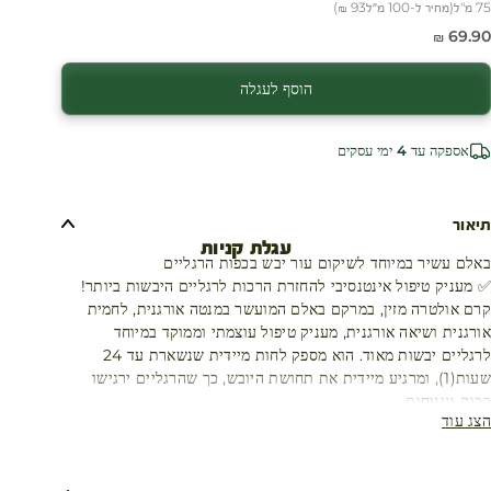
75 מ"ל
(
מחיר ל-100 מ״ל
93 ₪
)
חיר מבצע
69.90 ₪
הוסף לעגלה
אספקה עד 4 ימי עסקים
תיאור
עגלת קניות
באלם עשיר במיוחד לשיקום עור יבש בכפות הרגליים
✅ מעניק טיפול אינטנסיבי להחזרת הרכות לרגליים היבשות ביותר!
קרם אולטרה מזין, במרקם באלם המועשר במנטה אורגנית, לחמית
אורגנית ושיאה אורגנית, מעניק טיפול עוצמתי וממוקד במיוחד
לרגליים יבשות מאוד. הוא מספק לחות מיידית שנשארת עד 24
שעות(1), ומרגיע מיידית את תחושת היובש, כך שהרגליים ירגישו
רכות ונינוחות.
הצג עוד
✅ למי זה מתאים?
לאנשים עם עור יבש עד יבש מאוד, שמחפשים פתרון להזנה עמוקה
והקלה מיידית.