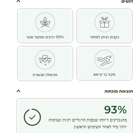
לא מתאים לנשים בהריון (שמן מנטה)
דגשים
✅ מרקם: באלם עשיר
יתרונות: מזין, מרכך, ומגן על העור מיובש
✅ תוצאות מיידיות:
93% מהמשתמשות הרגישו שהעור פחות יבש ורך יותר
96% דיווחו על הקלה בתחושת המתיחה בעור
בקבוק הניתן למחזור
99% רכיבים ממקור טבעי
✅ לאחר 28 ימים:
96% מהמשתמשות מדווחות שעורן מוזן ולח
86% מהמשתמשות ציינו שהרגליים חלקות יותר ופחות סובלות
מיבלות
(מחקר שביעות רצון בקרב 28 נבדקים)
(1)נבדק קלינית בקרב 12 מתנדבים
מקור בר קיימא
פורמולה טבעונית
תוצאות מוכחות
93
%
מהנבדקים דיווחו שכפות הרגליים רכות ונעימות
יותר
מיד לאחר השימוש הראשון