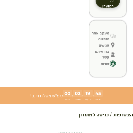
על
המועדון
מעקב אחר
הזמנות
סניפים
צרו איתנו
קשר
אודות
00
02
19
45
:
:
:
סופ"ש משלוח חינם!
שניות
דקות
שעות
ימים
הצטרפות / כניסה למועדון