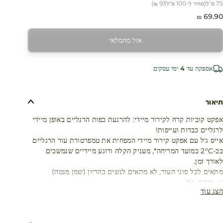
75 מ"ל
(
מחיר ל-100 מ״ל
93 ₪
)
חיר מבצע
69.90 ₪
אזל מהמלאי
אספקה עד 4 ימי עסקים
תיאור
אפקט קוביות קרח לקירור מיידי: להרגעת כפות הרגליים באופן מיידי
לרגליים כבדות ועייפות!
אייס ג'ל עם אפקט קירור מיידי המפחית את טמפרטורת עור הרגליים
בכ-2°C במועד המריחה*, מעניק הקלה ורוגע מיידיים שנמשכים
לאורך זמן.
מתאים לכל סוגי העור, לא מתאים לנשים בהריון (שמן מנטה)
✅ מרקם: ג'ל
הצג עוד
יתרונות: מרגיע, מקרר ומפחית תחושת חום ואי נוחות
✅ תוצאות מיידיות:
89% מהמשתמשות הרגישו הקלה ברגליים כבדות