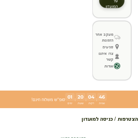
על
המועדון
מעקב אחר
הזמנות
סניפים
צרו איתנו
קשר
אודות
01
20
04
46
:
:
:
סופ"ש משלוח חינם!
שניות
דקות
שעות
ימים
הצטרפות / כניסה למועדון