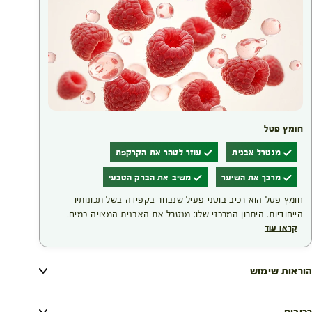
חומץ פטל
מנטרל אבנית
עוזר לטהר את הקרקפת
מרכך את השיער
משיב את הברק הטבעי
חומץ פטל הוא רכיב בוטני פעיל שנבחר בקפידה בשל תכונותיו
הייחודיות. היתרון המרכזי שלו: מנטרל את האבנית המצויה במים.
קראו עוד
צביעת שיער עלולה לפגוע בו; מעטפת סיב השערה נפתחת כדי
לאפשר לצבע להיספג פנימה, ולכן צביעה תכופה מדי עלולה להחליש
את השערה. התוצאה של השימוש ברכיב זה היא מראה שיער קורן,
הוראות שימוש
זוהר ומלא חיוניות.
רכיבים