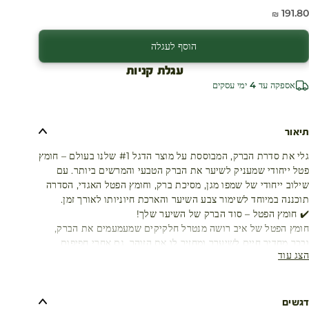
חיר מבצע
191.80 ₪
הוסף לעגלה
עגלת קניות
אספקה עד 4 ימי עסקים
תיאור
גלי את סדרת הברק, המבוססת על מוצר הדגל #1 שלנו בעולם – חומץ
פטל ייחודי שמעניק לשיער את הברק הטבעי והמרשים ביותר. עם
שילוב ייחודי של שמפו מגן, מסיכת ברק, וחומץ הפטל האגדי, הסדרה
תוכננה במיוחד לשימור צבע השיער והארכת חיוניותו לאורך זמן.
✔️ חומץ הפטל – סוד הברק של השיער שלך!
חומץ הפטל של איב רושה מנטרל חלקיקים שמעמעמים את הברק,
ובכך מחדיר חיים לשיערך ומחזיר לו את הזוהר, גם אחרי חפיפות
הצג עוד
רבות וחשיפה לנזקים סביבתיים.
✔️ מנטרל את הגורמים המכבידים על ברק השיער שלך:
- אבנית המים
- צביעות חוזרות ונשנות
דגשים