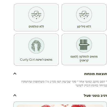
- תוקפנות סביבתית (חמצון, שמש, זיהום)
- שטיפות שמכהות את השיער
הודות למחקרי ה-Botanical Beauty® שלנו, חומץ הפטל נבחר
בשל יעילותו יוצאת הדופן המוכרת עוד מימי קדם – הוא נלחם
באבנית, מחזק את סיב השערה ומעניק לשיער צבע זוהר וברק
ללא סיליקון
ללא סולפטים
מתמשך.
תוצאה של שימוש בסט:
שיער מלא ברק, רך למגע ומוגן לאורך זמן.
מוצרי הסט:
- חומץ פטל לשיער מלא ברק - לשיער חסר זוהר - 400 מ"ל
- שמפו חומץ פטל להגברת ברק ושימור צבע השיער - 300 מ"ל
מתאים להחלקה (למעט
- מסיכת חומץ פטל להענקת ברק ושימור צבע השיער - 200 מ"ל
מתאים לשיטת Curly Girl
קראטין)
תוצאות מוכחות
* הסט נחשב כמוצר אחד * סקר שביעות רצון בקרב 114 משתתפות שהתמקדו
במיוחד בחומץ הברק לשיער
רכיב בוטני פעיל