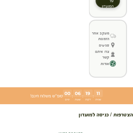
על
המועדון
מעקב אחר
הזמנות
סניפים
צרו איתנו
קשר
אודות
00
06
19
11
:
:
:
סופ"ש משלוח חינם!
שניות
דקות
שעות
ימים
הצטרפות / כניסה למועדון