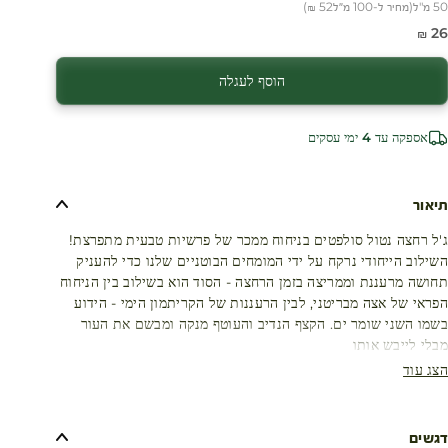
50 מ"ל
(
מחיר ל-100 מ״ל
52 ₪
)
חיר מבצע
26 ₪
הוסף לעגלה
אספקה עד 4 ימי עסקים
תיאור
ג'ל רחצה נטול סולפטים בניחוח ממכר של פרשיות טבעית מתפרצת!
השילוב הייחודי נרקח על ידי המומחים הבוטניים שלנו כדי להעניק
תחושה מרעננת וממריצה בזמן הרחצה - הסוד הוא בשילוב בין הניחוח
הפראי של אצה מבריטני, לבין הרעננות של הקריתמון הימי - הידוע
בשמו השני שומר ים. הקצף הנדיב והעוטף מנקה ומבשם את העור
מבלי לייבש אותו
הצג עוד
דגשים