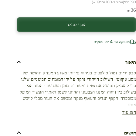
190 מ"ל
(
מחיר ל-100 מ״ל
19 ₪
)
חיר מבצע
36 ₪
הוסף לעגלה
אספקה עד 4 ימי עסקים
תיאור
סבון ידיים נטול סולפטים בניחוח פירותי משגע המעניק תחושה של
מסע אקזוטי! השילוב הייחודי נרקח על ידי המומחים הבוטניים שלנו
כדי להעניק תחושה אנרגטית ומעוררת בזמן השטיפה - הסוד הוא
בשילוב בין ניחוח המנגו הצבעוני והחיוני לשמן האתרי העשיר המופק
מכוסברה. הקצף הנדיב והעוטף מנקה ומבשם את העור מבלי לייבש
אותו
הצג עוד
דגשים