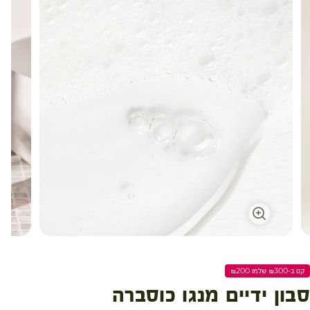
עגלת קניות
קנו ב-₪300 שלמו ₪200
סבון ידיים מנגו כוסברה