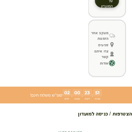
על
המועדון
מעקב אחר
הזמנות
סניפים
צרו איתנו
קשר
אודות
02
00
23
51
:
:
:
סופ"ש משלוח חינם!
שניות
דקות
שעות
ימים
הצטרפות / כניסה למועדון