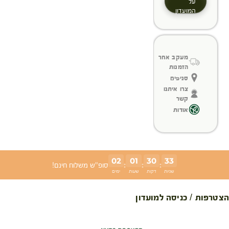
על
המועדון
מעקב אחר
הזמנות
סניפים
צרו איתנו
קשר
אודות
02
01
30
33
:
:
:
סופ"ש משלוח חינם!
שניות
דקות
שעות
ימים
הצטרפות / כניסה למועדון