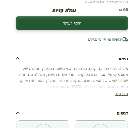
150 מ"ל
(
מחיר ל-100 מ״ל
43 ₪
)
חיר מבצע
65 ₪
עגלת קניות
הוסף לעגלה
אספקה עד 4 ימי עסקים
תיאור
פילינג לגוף במרקם קרם, בניחוח חושני משגע המעניק תחושה של
מסע אקזוטי! הסוד הוא בקוקוס - טרי, טעים ועשיר, משולב עם תווים
שטופי שמש של עצים וטבע. מנקה בעדינות, מחליק ומעדן את מרקם
העור, מועשר בגרגירי פילינג 100% ממקור צמחי
הצג עוד
דגשים