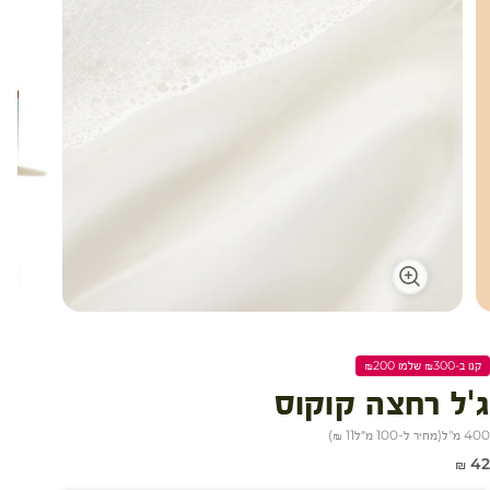
קנו ב-₪300 שלמו ₪200
ג'ל רחצה קוקוס
400 מ"ל
(
מחיר ל-100 מ״ל
11 ₪
)
חיר מבצע
42 ₪