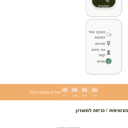
על
המועדון
מעקב אחר
הזמנות
סניפים
צרו איתנו
קשר
אודות
01
03
25
25
:
:
:
סופ"ש משלוח חינם!
שניות
דקות
שעות
ימים
הצטרפות / כניסה למועדון