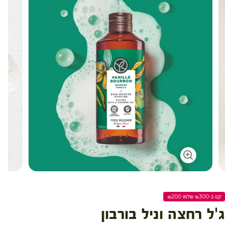
קנו ב-₪300 שלמו ₪200
ג'ל רחצה וניל בורבון