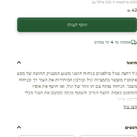
400 מ"ל
(
מחיר ל-100 מ״ל
11 ₪
)
חיר מבצע
42 ₪
הוסף לעגלה
עגלת קניות
אספקה עד 4 ימי עסקים
תיאור
ג’ל רחצה נטול סולפטים בניחוח חושני משגע המעניק תחושה של מסע
אקזוטי! מועשר בתמציות וניל ובורבון המותירות את העור רך ובניחוח
משכר. הניחוח נפתח עם תו זוהר של וניל, ואז חושף את אופיו
המהפנט באמת. הקצף הנדיב והעוטף מנקה ומבשם את העור מבלי
לייבש אותו
הצג עוד
דגשים