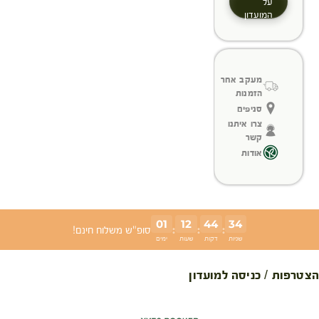
על
המועדון
מעקב אחר
הזמנות
סניפים
צרו איתנו
קשר
אודות
01
12
44
33
:
:
:
סופ"ש משלוח חינם!
שניות
דקות
שעות
ימים
הצטרפות / כניסה למועדון