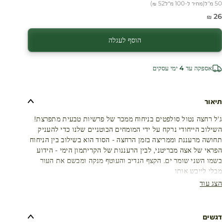
50 מ"ל
(
מחיר ל-100 מ״ל
52 ₪
)
חיר מבצע
26 ₪
הוסף לעגלה
אספקה עד 4 ימי עסקים
תיאור
ג'ל רחצה נטול סולפטים בניחוח ממכר של פרשיות טבעית מתפרצת!
השילוב הייחודי נרקח על ידי המומחים הבוטניים שלנו כדי להעניק
תחושה מרעננת וממריצה בזמן הרחצה - הסוד הוא בשילוב בין הניחוח
הפראי של אצה מבריטני, לבין הרעננות של הקריתמון הימי - הידוע
בשמו השני שומר ים. הקצף הנדיב והעוטף מנקה ומבשם את העור
מבלי לייבש אותו
הצג עוד
דגשים