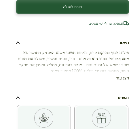
עגלת קניות
הוסף לעגלה
אספקה עד 4 ימי עסקים
תיאור
פילינג לגוף במרקם קרם, בניחוח חושני משגע המעניק תחושה של
מסע אקזוטי! הסוד הוא בקוקוס - טרי, טעים ועשיר, משולב עם תווים
שטופי שמש של עצים וטבע. מנקה בעדינות, מחליק ומעדן את מרקם
העור, מועשר בגרגירי פילינג 100% ממקור צמחי
הצג עוד
דגשים