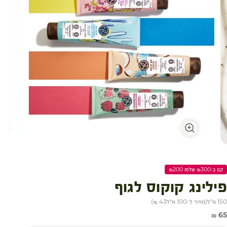
קנו ב-₪300 שלמו ₪200
פילינג קוקוס לגוף
150 מ"ל
(
מחיר ל-100 מ״ל
43 ₪
)
חיר מבצע
65 ₪