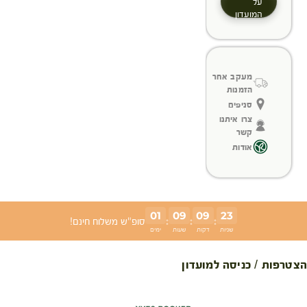
על
המועדון
מעקב אחר
הזמנות
סניפים
צרו איתנו
קשר
אודות
01
09
09
23
:
:
:
סופ"ש משלוח חינם!
שניות
דקות
שעות
ימים
הצטרפות / כניסה למועדון