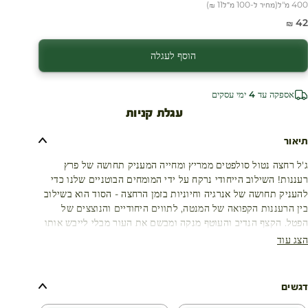
400 מ"ל
(
מחיר ל-100 מ״ל
11 ₪
)
חיר מבצע
42 ₪
הוסף לעגלה
אספקה עד 4 ימי עסקים
עגלת קניות
תיאור
ג'ל רחצה נטול סולפטים ממריץ ומחייה המעניק תחושה של פרץ
רעננות! השילוב הייחודי נרקח על ידי המומחים הבוטניים שלנו כדי
להעניק תחושה של אנרגיה וחיוניות בזמן הרחצה - הסוד הוא בשילוב
בין הרעננות הקפואה של המנטה, לתווים היחודיים והנוצצים של
הפטל. הקצף הנדיב והעוטף מנקה ומבשם את העור מבלי לייבש אותו
הצג עוד
דגשים