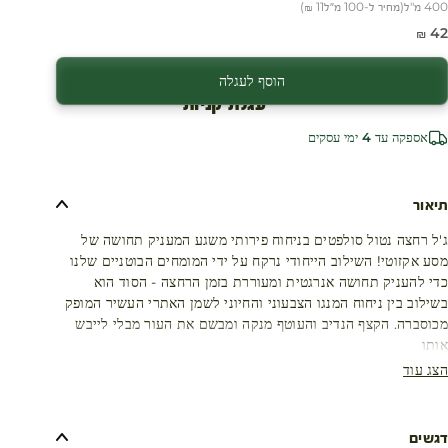
400 מ"ל
(
מחיר ל-100 מ״ל
11 ₪
)
חיר מבצע
42 ₪
הוסף לעגלה
עגלת קניות
אספקה עד 4 ימי עסקים
תיאור
ג'ל רחצה נטול סולפטים בניחוח פירותי משגע המעניק תחושה של
מסע אקזוטי! השילוב הייחודי נרקח על ידי המומחים הבוטניים שלנו
כדי להעניק תחושה אנרגטית ומעוררת בזמן הרחצה - הסוד הוא
בשילוב בין ניחוח המנגו הצבעוני והחיוני לשמן האתרי העשיר המופק
מכוסברה. הקצף הנדיב והעוטף מנקה ומבשם את העור מבלי לייבש
אותו
הצג עוד
דגשים