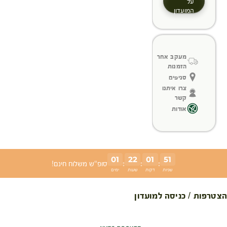
על
המועדון
מעקב אחר
הזמנות
סניפים
צרו איתנו
קשר
אודות
01
22
01
50
:
:
:
סופ"ש משלוח חינם!
שניות
דקות
שעות
ימים
הצטרפות / כניסה למועדון