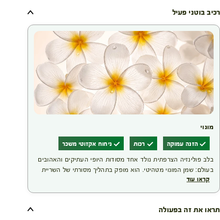
רכיב בוטני פעיל
מונוי
הזנה עמוקה
רכות
ניחוח אקזוטי משכר
בלב פולינזיה הצרפתית נולד אחד מסודות היופי העתיקים והאהובים
בעולם: שמן המונוי מטהיטי. הוא מופק בתהליך מסורתי של השריית
קראו עוד
פרחי טיארה עדינים, הגדלים באופן בלעדי באיי פולינזיה, בתוך שמן
קוקוס עשיר. התוצאה היא שמן ייחודי בעל תו תקן מקור מוגן, העוטף
את העור והשיער בלחות ובהזנה, מסייע לרכך אותם ומותיר אותם
תראו את זה בפעולה
נעימים למגע – לצד ניחוח אקזוטי וחוויית טיפוח שמרגישה כמו רגע