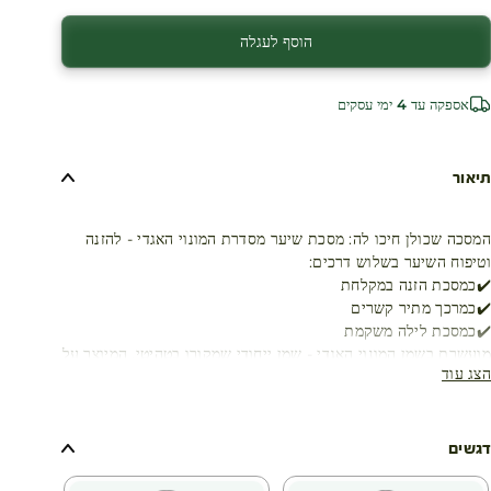
הוסף לעגלה
אספקה עד 4 ימי עסקים
תיאור
המסכה שכולן חיכו לה: מסכת שיער מסדרת המונוי האגדי - להזנה
וטיפוח השיער בשלוש דרכים:
✔️כמסכת הזנה במקלחת
✔️כמרכך מתיר קשרים
✔️כמסכת לילה משקמת
מועשרת בשמן המונוי האגדי - שמן ייחודי שמקורו בטהיטי, המיוצר על
הצג עוד
ידי חליטת שמן קוקוס עם פרחי טיארה.שמן זה ידוע בסגולות ההזנה
והשיקום שלו, יחד עם ניחוח טרופי מהפנט שאי אפשר להתעלם ממנו!
עם השימוש השיער הופך מיידית לרך, מבריק ובעל הניחוח הממכר
של המונוי האגדי!
דגשים
מתאים לשיער רגיל עד יבש, מרקם קרמי ונמס על השיער