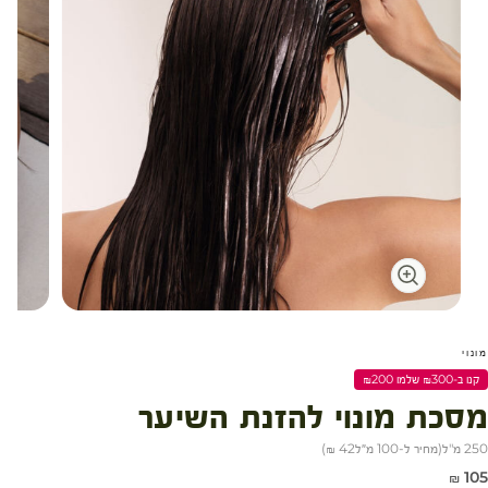
מונוי
קנו ב-₪300 שלמו ₪200
מסכת מונוי להזנת השיער
250 מ"ל
(
מחיר ל-100 מ״ל
42 ₪
)
חיר מבצע
105 ₪