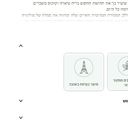
 שיעיר בך את תחושת החופש בריח טיארה וקוקוס משכרים
מה כל היום.
 ללב המסורת הטהיטית והאיים שלה ומהווה את סמלה של פולינזיה
מש את ילידי טהיטי במשך אלפי שנים בטיפוח השיער והעור עם
עור וההזנה שלו.
וצר על ידי חליטת שמן קוקוס עם פרחי טיארה.
ו:
(77%)
ר מ-94% מרכיבים ממקור טבעי
לוגית
ית שניתן למיחזור ללא הגבלת זמן
כיבים ממקור
מיוצר בצרפת באהבה
עי
וש