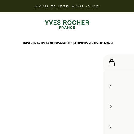
קנו ב-₪300 שלמו רק ₪200
Yves Rocher Israel
הנמכרים ביותר
פנים
שיער
גוף ורחצה
בישום
מארזים
ערכות טיפוח