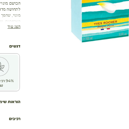
הבושם מונוי
לתחושה מדהי
מונוי, שהפך
הצרפתית, שי
הצג עוד
אפקט ריכוך ה
שמן מונוי מי
המחויבות שלנ
• אלכוהול בוטני 
דגשים
• פורמולה זו מכילה יות
• נבדק דרמטו
• בקבוק זכוכ
94% ר
טב
הוראות שימ
רכיבים