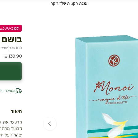
עגלת הקניות שלך ריקה
קנו ב-₪300 שלמו ₪200
בושם א
100 מ"ל
(
מחיר ל-100 
מחיר מבצע
139.90 ₪
אספקה עד 4 ימי עסק
תיאור
הרגישי את ל
הבוער מתחת 
שהחיו על ידי