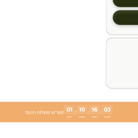
01
10
16
02
:
:
:
סופ"ש משלוח חינם!
שניות
דקות
שעות
ימים