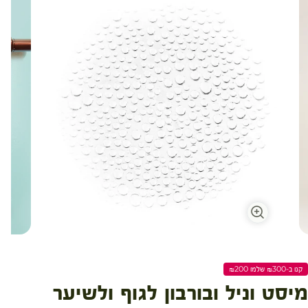
עגלת קניות
קנו ב-₪300 שלמו ₪200
מיסט וניל ובורבון לגוף ולשיער