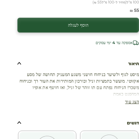
100 מ"ל
(
מחיר ל-100 מ״ל
55 ₪
)
חיר מבצע
55 ₪
הוסף לעגלה
אספקה עד 4 ימי עסקים
תיאור
מיסט לגוף ולשיער בניחוח חושני משגע המעניק תחושה של מסע
אקזוטי. מועשר בתמציות וניל ובורבון המותירות את העור רך ובניחוח
משכר! הניחוח נפתח עם תו זוהר של וניל, ואז חושף את אופיו
המהפנט באמת
הצג עוד
דגשים