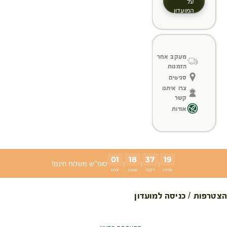
על
המועדון
מעקב אחר
הזמנות
סניפים
צרו איתנו
קשר
אודות
01
18
37
18
:
:
:
סופ"ש משלוח חינם!
שניות
דקות
שעות
ימים
הצטרפות / כניסה למועדון