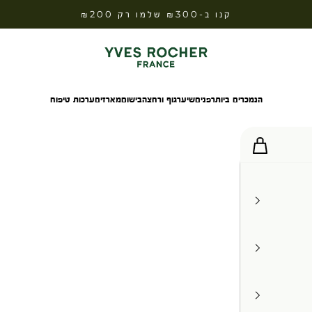
קנו ב-₪300 שלמו רק ₪200
Yves Rocher Israel
הנמכרים ביותר
פנים
שיער
גוף ורחצה
בישום
מארזים
ערכות טיפוח