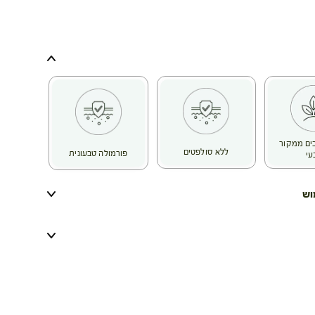
כיבים ממקור
ללא סולפטים
פורמולה טבעונית
עי
וש