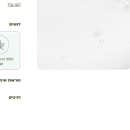
הצג עוד
דגשים
95% ר
טב
הוראות שימ
רכיבים