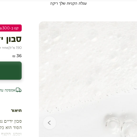
עגלת הקניות שלך ריקה
קנו ב-₪300 שלמו ₪200
סבון י
190 מ"ל
(
מחיר ל-100 
מחיר מבצע
36 ₪
אספקה עד 4 ימי עסק
תיאור
סבון ידיים נ
הסוד הוא בק
וטבע. הקצף 