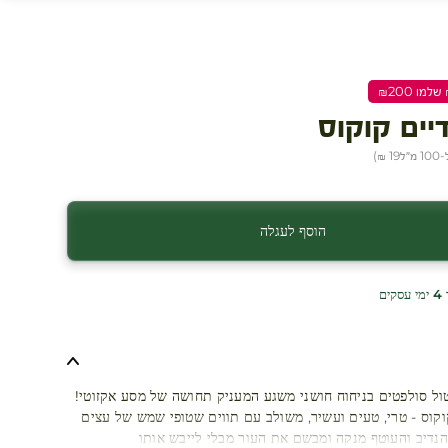
דיים קוקוס
מ״ל
19 ₪
)
הוסף לעגלה
ים
טול סולפטים בניחוח חושני משגע המעניק תחושה של מסע אקזוטי!
וקוס - טרי, טעים ועשיר, משולב עם תווים שטופי שמש של עצים
הנדיב והעוטף מנקה ומבשם את העור מבלי לייבש אותו