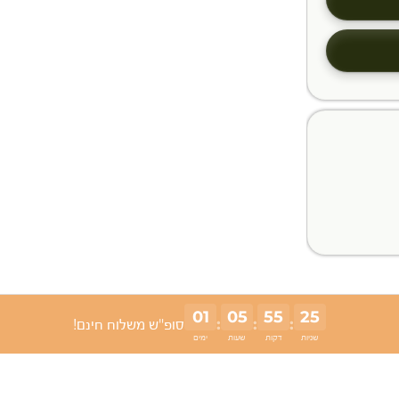
01
05
55
24
:
:
:
סופ"ש משלוח חינם!
שניות
דקות
שעות
ימים