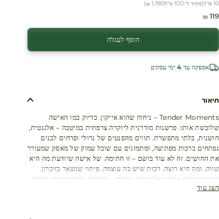
10 מ"ל
(
מחיר ל-100 מ״ל
1,190 ₪
)
חיר מבצע
119 ₪
הוסף לעגלה
אספקה עד 4 ימי עסקים
תיאור
Tender Moments – ניחוח שהוא אייקון. בדיוק כמו האישה
שלובשת אותו. פרשנות מודרנית ליוקרה צרפתית במיטבה – אלגנטית,
חושנית, בלתי מתפשרת. תווים מהפנטים של נרולי ופרחים לבנים
נפתחים ברכות מפתיעה, ומתמזגים עם שובל עמוק של מאסק שמעורר
את החושים. זה לא עוד בושם – זו חתימה. של אישה שיודעת מה היא
שווה, ומה היא רוצה. רכות שיש בה עוצמה, פיתוי שנשאר בזיכרון.
בושם שעוטף אותך באלגנטיות נצחית – ומשאיר ניחוח שקשה לעמוד
הצג עוד
בפניו.
מסדרת FRENCH BREEZE - כשטבע פוגש יוקרה