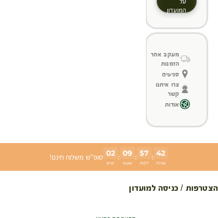
על
המועדון
מעקב אחר
הזמנות
סניפים
צרו איתנו
קשר
אודות
02
09
57
42
:
:
:
סופ"ש משלוח חינם!
שניות
דקות
שעות
ימים
הצטרפות / כניסה למועדון