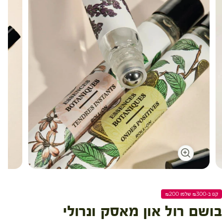
עגלת קניות
קנו ב-₪300 שלמו ₪200
בושם רול און מאסק ונרולי