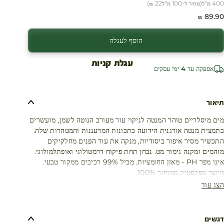
400 מ"ל
(
מחיר ל-100 מ״ל
22 ₪
)
חיר מבצע
89.90 ₪
הוסף לעגלה
עגלת קניות
אספקה עד 4 ימי עסקים
תיאור
מים מיסלריים טוהר המנטה לניקוי עור מעורב הנוטה לשמן, מועשרים
בתמצית מנטה אורגנית הידועה בתכונות המרעננות והמטהרות שלה.
התכשיר מסיר איפור ביסודיות, מנקה את עור הפנים מחלקיקים
מזהמים ומקנה גימור מט. נבחן תחת פיקוח דרמטולוגי ואופתלמולוגי.
אינו מפר PH - מאזן החומציות. מכיל 99% רכיבים ממקור טבעי.
מיוצר מפלסטיק ממוחזר 100%.
הצג עוד
דגשים