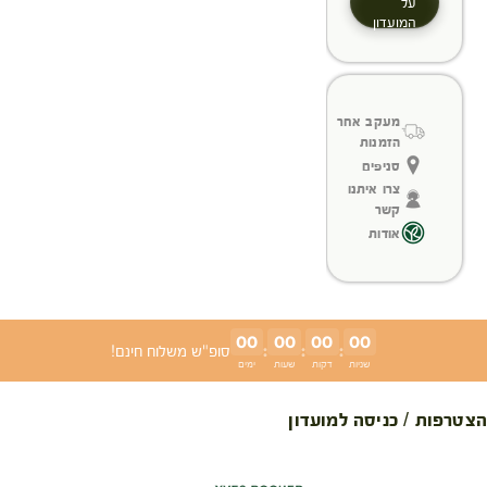
על
המועדון
מעקב אחר
הזמנות
סניפים
צרו איתנו
קשר
אודות
00
00
00
00
:
:
:
סופ"ש משלוח חינם!
שניות
דקות
שעות
ימים
הצטרפות / כניסה למועדון