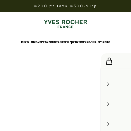
קנו ב-₪300 שלמו רק ₪200
Yves Rocher Israel
הנמכרים ביותר
פנים
שיער
גוף ורחצה
בישום
מארזים
ערכות טיפוח