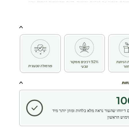
כת: מותיר את הידיים גמישות, רכות ומבושמות בניחוח עדין.
דית: מפחית תחושת יובש ואי נוחות, לטיפוח שנשאר לאורך זמן.
ות:
ם לידיים יבשות – לטיפוח, הזנה ורכות בכל יום מחדש!
 הניתנת
92% רכיבים ממקור
פורמולה טבעונית
זור
טבעי
חות
10
דיווחו שהעור נראה מלא בלחות ומוזן יותר
מיד
מוש הראשון