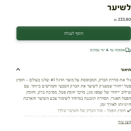
לשיער
חיר מבצע
233.80 ₪
עגלת קניות
הוסף לעגלה
אספקה עד 4 ימי עסקים
תיאור
גלי את סדרת הברק, המבוססת על מוצר הדגל #1 שלנו בעולם – חומץ
פטל ייחודי שמעניק לשיער את הברק הטבעי והמרשים ביותר. עם
שילוב ייחודי של שמפו מגן, מרכך חומץ פטל, מסיכת ברק, וחומץ
הפטל האגדי, הסדרה תוכננה במיוחד לשימור צבע השיער והארכת
חיוניותו לאורך זמן.
✔️ חומץ הפטל – סוד הברק של השיער שלך!
חומץ הפטל של איב רושה מנטרל חלקיקים שמעמעמים את הברק,
הצג עוד
ובכך מחדיר חיים לשיערך ומחזיר לו את הזוהר, גם אחרי חפיפות
רבות וחשיפה לנזקים סביבתיים.