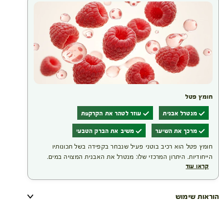
חומץ פטל
מנטרל אבנית
עוזר לטהר את הקרקפת
מרכך את השיער
משיב את הברק הטבעי
חומץ פטל הוא רכיב בוטני פעיל שנבחר בקפידה בשל תכונותיו
הייחודיות. היתרון המרכזי שלו: מנטרל את האבנית המצויה במים.
קראו עוד
צביעת שיער עלולה לפגוע בו; מעטפת סיב השערה נפתחת כדי
לאפשר לצבע להיספג פנימה, ולכן צביעה תכופה מדי עלולה להחליש
את השערה. התוצאה של השימוש ברכיב זה היא מראה שיער קורן,
הוראות שימוש
זוהר ומלא חיוניות.