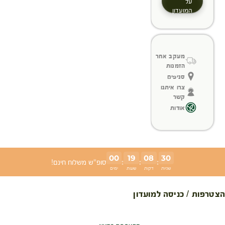
על
המועדון
מעקב אחר
הזמנות
סניפים
צרו איתנו
קשר
אודות
00
19
08
30
:
:
:
סופ"ש משלוח חינם!
שניות
דקות
שעות
ימים
הצטרפות / כניסה למועדון