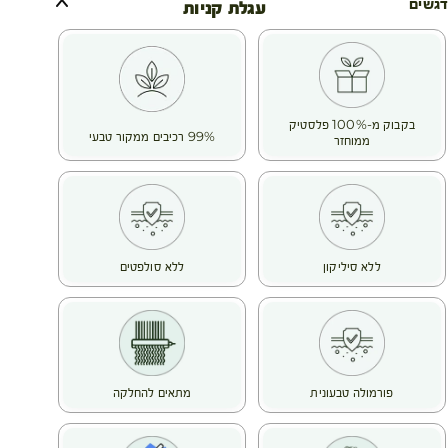
הודות לידע הייחודי שלהם בעולם הבוטני, חוקרי ה- Botanical
דגשים
עגלת קניות
Beauty® שלנו בחרו ב-RASPBERRY VINEGAR בשל יעילותו
הידועה עוד מימי קדם,
הוא מנטרל את האבנית המצויה במים שמקהה את סיב השערה בכל
שטיפה. כך הוא מחייה את הברק של שיער צבוע ועמום.
התוצאה : שיער רך ומבריק.
בקבוק מ-100% פלסטיק
מרקם: מימי קל
99% רכיבים ממקור טבעי
ממוחזר
ללא סיליקון
ללא סולפטים
פורמולה טבעונית
מתאים להחלקה