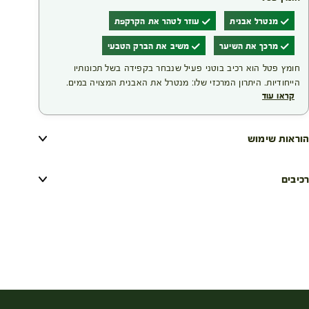
מנטרל אבנית
עוזר לטהר את הקרקפת
מרכך את השיער
משיב את הברק הטבעי
חומץ פטל הוא רכיב בוטני פעיל שנבחר בקפידה בשל תכונותיו
הייחודיות. היתרון המרכזי שלו: מנטרל את האבנית המצויה במים.
קראו עוד
צביעת שיער עלולה לפגוע בו; מעטפת סיב השערה נפתחת כדי
לאפשר לצבע להיספג פנימה, ולכן צביעה תכופה מדי עלולה להחליש
את השערה. התוצאה של השימוש ברכיב זה היא מראה שיער קורן,
הוראות שימוש
זוהר ומלא חיוניות.
רכיבים