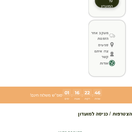
על
המועדון
מעקב אחר
הזמנות
סניפים
צרו איתנו
קשר
אודות
01
16
22
46
:
:
:
סופ"ש משלוח חינם!
שניות
דקות
שעות
ימים
הצטרפות / כניסה למועדון