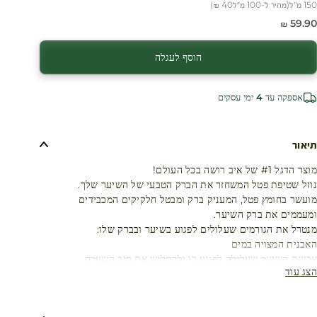
150 מ"ל
(
מחיר ל-100 מ״ל
40 ₪
)
חיר מבצע
59.90 ₪
הוסף לעגלה
אספקה עד 4 ימי עסקים
תיאור
מוצר הדגל #1 של איב רושה בכל העולם!
נוזל שטיפת פטל המשחזר את הברק הטבעי של השיער שלך.
מועשר בחומץ פטל, המעניק ברק ומבטל חלקיקים המכבידים
ומעממים את ברק השיער.
מנטרל את הגורמים שעלולים לפגוע בשיער ובברק שלו:
האבנית המצויה במים
צביעת השיער שעלולה לפגוע בו ולהחליש את סיב השערה
הצג עוד
חפיפה חוזרת ונשנית
נזקים סביבתיים (חמצון, שמש, זיהום וכו’) גורמים לצבע השיער לאבד
מעוצמתו והברק עם הזמן