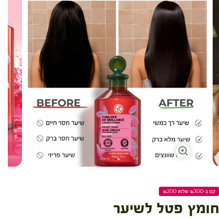
קנו ב-₪300 שלמו ₪200
חומץ פטל לשיער