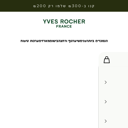
קנו ב-₪300 שלמו רק ₪200
Yves Rocher Israel
הנמכרים ביותר
פנים
שיער
גוף ורחצה
בישום
מארזים
ערכות טיפוח