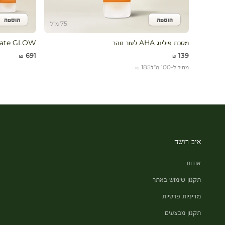
הוספה
הוספה
הוסף לעגלה
הוסף 
75 מ"ל
מסכת פילינג AHA לעור זוהר
Ultimate GLOW מארז
מחיר מבצע
מחיר מבצע
691 ₪
139 ₪
מחיר ל-100 מ״ל
185 ₪
איב רושה
אודות
תקנון שימוש באתר
מדיניות פרטיות
תקנון מבצעים